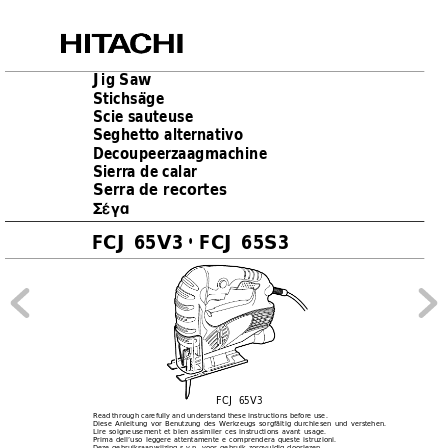
Jig Saw
Stichsäge
Scie sauteuse
Seghetto alternativo
Decoupeerzaagmachine
Sierra de calar
Serra de recortes
™¤Á·
FCJ 65V3 
 FCJ 65S3
•
FCJ 65V3
Read through carefully and understand these instructions before use.
Diese Anleitung vor Benutzung des Werkzeugs sorgfältig durchlesen und verstehen.
Lire soigneusement et bien assimiler ces instructions avant usage.
Prima dell’uso leggere attentamente e comprendera queste istruzioni.
Deze gebruiksaanwijzing s.v.p. voor gebruik zorgvuldig doorlezen.