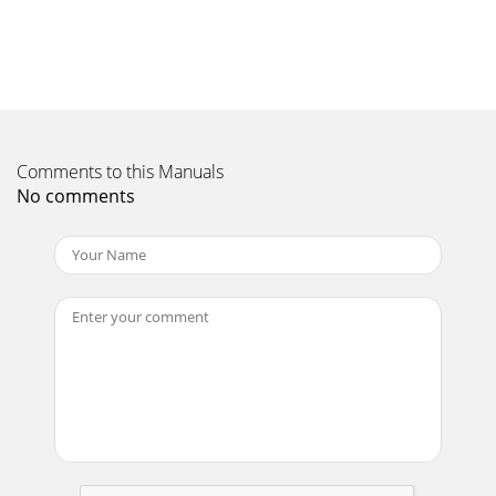
Page 10 - EnglishEnglish
17FrançaisREGLAGE DU ROULEAUGUIDELe rouleau-guide
(montré à la Fig. 3) est utilisé pourempêcher la lame de se
casser brusquement. Avantl’utilisation,
Page 11
Comments to this Manuals
18Français7. Poussière produite en cours
d'utilisationATTENTION䡬 Pour éviter tout risque d'accident,
No comments
mettez l'appareilhors tension en m
Page 12
1246835718B1472431(b)(a)54 265A12309A0C
Page 13 - SCHNEIDEN
19FrançaisIl sera utile de présenter cette liste de pièces
auservice après-vente Hitachi agréé lorsqu’on apporteun
outil nécessitant des réparations o
Page 14 - WARTUNG UND INSPEKTION
20ItalianoNORME DI SICUREZZA
GENERALIAVVERTENZA!Leggere tutte le istruzioniLa