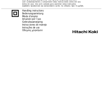
Leer cuidadosamente y comprender estas instrucciones antes del uso.
Antes de usar, leia com cuidado para assimilar estas instruções.
∆ιαβάστε προσεκτικά και κατανοήσετε αυτές τις οδηγίες πριν τη χρήση.
Handling instructions
Bedienungsanleitung
Mode d’emploi
Istruzioni per l’uso
Gebruiksaanwijzing
Instrucciones de manejo
Instruções de uso
√‰ËÁ›Â˜ ¯ÂÈÚÈÛÌÔ‡