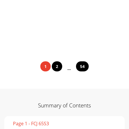
1
2
54
...
Summary of Contents
Page 1 - FCJ 65S3