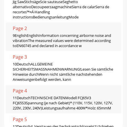
Jig SawStichsägeScie sauteuseSeghetto
alternativoDecoupeerzaagmachineSierra de calarSerra de
recortes™¤Á·Handling
instructionsBedienungsanleitungMode
Page 2
9EnglishEnglishInformation concerning airborne noise and
vibrationThe measured values were determined according
toEN60745 and declared in accordance w
Page 3
10DeutschALLGEMEINE
SICHERHEITSMASSNAHMENWARNUNG!Lesen Sie sämtliche
Hinweise durchWenn nicht sämtliche nachstehenden
Anweisungenbefolgt werden, kann
Page 4
11DeutschTECHNISCHE DATENModell FCJ65V3
FCJ65S3Spannung (je nach Gebiet)* (110V, 115V, 120V, 127V,
220V, 230V, 240V)Leistungsaufnahme 400W*Holz: 65mmM
Page 5
12Deutsch4. Verstauen des Sechskantschlüssels(1) Schieben