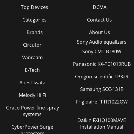
Page 28
Top Devices
DCMA
33Español5. Recort interior(1) En maderaAlinear la dirección
Categories
Contact Us
de la cuchilla con la fibra demadera y cortar poco a poco
hasta haber cortado unorificio
Brands
About Us
Page 29
Sony Audio equalizers
34EspañolMANTENIMIENTO E INSPECCION1. Inspección de
Circutor
la cuchillaEl uso continuo de una cuchilla dañada
Sony CMT-BT80W
resultaríauna deficiencia de corte reducido y po
Vanraam
Panasonic KX-TC1019RUB
Page 30
E-Tech
35PortuguêsREGRAS DE SEGURANÇA GERALAVISO!Leia
Oregon-scientific TP329
todas as instruçõesSe não seguir todas as instruções
Anest Iwata
apresentadas em baixo,pode provocar um choque eléc
Samsung SCC-131B
Melody Hi Fi
Page 31 - NORMAS GENERALES DE SEGURIDAD
Frigidaire FFTR1022QW
36PortuguêsESPECIFICAÇÕESModelo FCJ65V3
Graco Power fine-spray
FCJ65S3Voltagem (por áreas)* (110V, 115V, 120V, 127V, 220V,
systems
230V, 240V)Potência de entrada* 400W*Profundidade
Daikin FXHQ100MAVE
CyberPower Surge
Installation Manual
Page 32
protectors