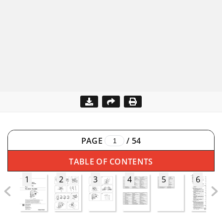
PAGE
/
54
TABLE OF CONTENTS
1
2
3
4
5
6