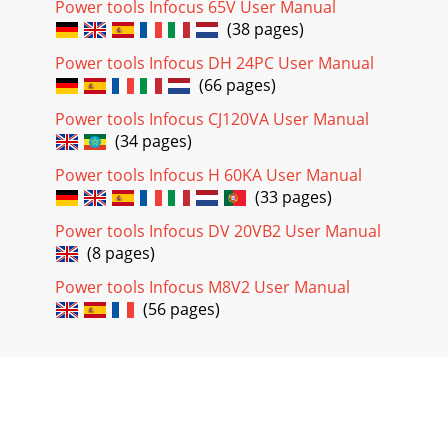
Power tools Infocus 65V User Manual
Page 19
(38 pages)
25NederlandsALGEMENE
Power tools Infocus DH 24PC User Manual
VEILIGHEIDSVOORSCHRIFTENWAARSCHUWING!Lees alle
(66 pages)
instructies aandachtig doorNalating om de
hieronderstaande voorschriften op te vol
Power tools Infocus CJ120VA User Manual
(34 pages)
Page 20
26NederlandsTECHINSCHE GEGEVENSModel FCJ65V3
Power tools Infocus H 60KA User Manual
FCJ65S3Voltage (verschillend van gebied tot gebied)* (110V,
(33 pages)
115V, 120V, 127V, 220V, 230V, 240V)Opgenomen
Power tools Infocus DV 20VB2 User Manual
Page 21 - Italiano
(8 pages)
27Nederlands3. Volgens Afb. 1(b) wordt de klemschroef aan
Power tools Infocus M8V2 User Manual
de zijkantvastgedraaid.VOORZICHTIG䡬 Losse
(56 pages)
klemschroeven kunnen tot beschadiging vanhet zaagb
Page 22
28Nederlands5. Het zagen van gaten(1) In bestekhoutDe
zaagrichting in één lijn brengen met de richtingvan de
houtvezel. Men zaagt stap voor stap, tot