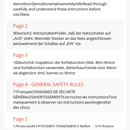
demolitionDemolitoreHakhamerMartilloRead through
carefully and understand these instructions before
use.Diese
Page 2
9Deutsch2. NetzschalterPrüfen, daß der Netzschalter auf
„AUS” steht. Wennder Stecker an das Netz angeschlossen
wird,während der Schalter auf „EIN” ste
Page 3
10Deutsch4. Inspektion der Kohlebürsten (Abb. 8)Im Motor
sind Kohlebürsten verwendet, dieVerbauchsteile sind. Wenn
sie abgenützt sind, kannes zu Motor
Page 4 - GENERAL SAFETY RULES
11FrançaisCONSIGNES DE SÉCURITÉ
GÉNÉRALESAVERTISSEMENT!Lire toutes les instructionsTout
manquement à observer ces instructions peutengendrer
des chocs
Page 5
12FrançaisACCESSOIRES STANDARD(1) Boîter ... 1(2) Pointe