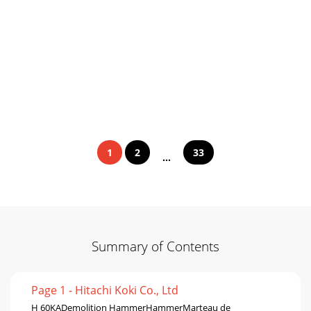
1
2
33
...
Summary of Contents
Page 1 - Hitachi Koki Co., Ltd
H 60KADemolition HammerHammerMarteau de