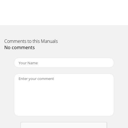
Page 10 - WARTUNG UND INSPEKTION
17Italiano4. Montaggio del coperchio parapolvere (Fig.
1)Installare sempre il coperchio
parapolveresull'utensile.Inserire il coperchio parapolver
Page 11
Comments to this Manuals
18Italianospazzole di carbone. Dopo la sostituzione di
questenon dimenticare di serrare la capsula e di installareil
No comments
copercio posteriore.6. Lista dei
Page 12 - Français
2123456788 a9 747 mm17 mma▼▼783A21AB564English
Deutsch FrançaisTool shank Werkzeugschaft Queue
d’outilFront cover Frontdeckel Couvercle frontalStop le
Page 13
19NederlandsALGEMENE
VEILIGHEIDSVOORSCHRIFTENWAARSCHUWING!Lees alle
instructies aandachtig doorNalating om de
hieronderstaande voorschriften op te vol
Page 14