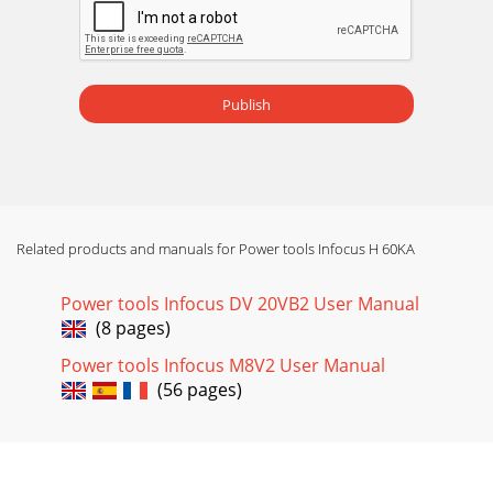
20Nederlands䡬 Asfaltsnijden(1) SnijderTotale lengte: 400
mmBreedte: 50, 75 mm䡬 Groefsnijden en graven(1) Beitel
totale lengte: 300, 380, 450 mm䡬 Hamme
Publish
Page 15
21NederlandsTOEPASSINGENBreken van beton, afschilferen
van beton, maken vangroeven, pijpsnijden, en heien van
palen.Voorbeelden van toepassingen:Het i
Page 16 - Italiano
22Nederlands2. Inspectie van de bevestigingsschroef:Alle
Related products and manuals for Power tools Infocus H 60KA
bevestigingsschroeven worden regelmatiggeinspecteerd en
gekontroleerd of zij juistaangedraaid
Power tools Infocus DV 20VB2 User Manual
(8 pages)
Page 17
23EspañolNORMAS GENERALES DE
Power tools Infocus M8V2 User Manual
SEGURIDAD¡ADVERTENCIA!Lea todas las instruccionesSi no
(56 pages)
se siguen las instrucciones de abajo podría producirseuna
descarga
Page 18
24Español䡬 Excavar, ranurado y rebordes(1) CortafrioLargo