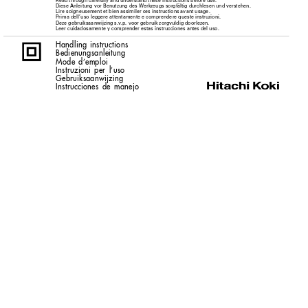
Read through carefully and understand these instructions before use.
Diese Anleitung vor Benutzung des Werkzeugs sorgfältig durchlesen und verstehen.
Lire soigneusement et bien assimiler ces instructions avant usage.
Prima dell’uso leggere attentamente e comprendere queste instruzioni.
Deze gebruiksaanwijzing s.v.p. voor gebruik zorgvuldig doorlezen.
Leer cuidadosamente y comprender estas instrucciones antes del uso.
Handling instructions
Bedienungsanleitung
Mode d’emploi
Instruzioni per l’uso
Gebruiksaanwijzing
Instrucciones de manejo