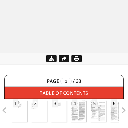
PAGE
/
33
TABLE OF CONTENTS
1
2
3
4
5
6