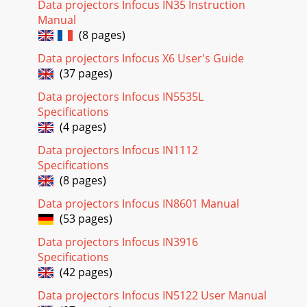
Data projectors Infocus IN35 Instruction
Page 18 - TEMP/LAMP
Manual
24Menüs verwenden1 Zum Öffnen der Menüs drücken Sie
(8 pages)
die Menu-Taste am Tastenfeld oder an der Fernbedienung.
(Die Menüs werden nach 60 Sekunden automat
Data projectors Infocus X6 User's Guide
(37 pages)
Page 19
Data projectors Infocus IN5535L
25Grundeinstellungen-MenüZum Anpassen der folgenden
Specifications
Einstellungen wählen Sie die jeweilige Einstellung aus,
anschließend stellen Sie den gewünschten W
(4 pages)
Data projectors Infocus IN1112
Page 20 - Fernbedienung verwenden
Specifications
26Erweitert-MenüBild:3D-Steuerung:3D-Steuerung:
(8 pages)
Ermöglicht die Darstellung von stereoskopischen 3D-
Medien. Zur Ansteuerung von LCD-Shutter-Brillen unt
Data projectors Infocus IN8601 Manual
(53 pages)
Page 21 - Audiofunktionen
27wird. Auf diese Weise erreichen Sie bei analogen
Data projectors Infocus IN3916
Signalquellen ein besonders tiefes
Specifications
Schwarz.Einstel.:Audioeinstellungen...Interner Lautsprecher:
(42 pages)
Sch
Data projectors Infocus IN5122 User Manual
Page 22 - Tastenfeld verwenden