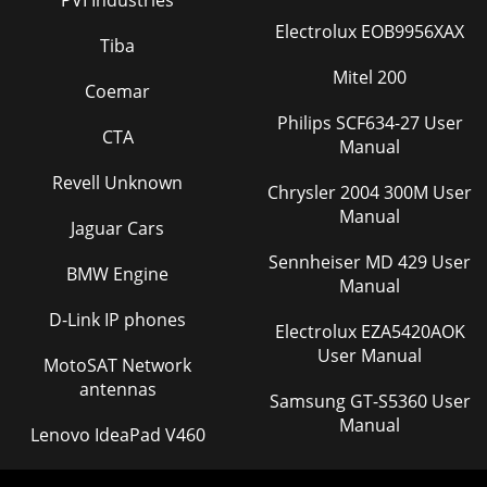
Page 31 - Wartung und Pflege
Electrolux EOB9956XAX
Tiba
4EinleitungIhr neuer Digitalprojektor lässt sich leicht
anschließen, benutzen und problemlos warten. Der
Mitel 200
Coemar
vielseitige Projektor lässt sich sowohl für b
Philips SCF634-27 User
Page 32 - Projektorleuchte austauschen
CTA
Manual
5AnschlussfeldAn Ihrem Projektor finden Sie
Revell Unknown
Anschlussmöglichkeiten für Computer und Videogeräte:•
Chrysler 2004 300M User
VGA (Computer)• Composite-Video• HDMI (nur IN116)•S-
Manual
Jaguar Cars
Page 33
Sennheiser MD 429 User
6Projektor aufstellenBei der Auswahl eines geeigneten
BMW Engine
Manual
Aufstellungsortes beziehen Sie Größe und Form der
Projektionsfläche, Lage der Steckdosen und den
D-Link IP phones
Electrolux EZA5420AOK
Page 34
User Manual
MotoSAT Network
7Computer-Eingangsquelle anschließenVGA-
antennas
Samsung GT-S5360 User
AnschlussSchließen Sie einen Stecker des mitgelieferten
Computerkabels an den Eingang Computer in 1/Computer i
Manual
Lenovo IdeaPad V460
Page 35