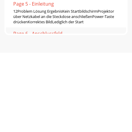
Page 5 - Einleitung
12Problem Lösung ErgebnisKein StartbildschirmProjektor
über Netzkabel an die Steckdose anschließenPower-Taste
drückenKorrektes BildLediglich der Start
Page 6 - Anschlussfeld
13Problem Lösung ErgebnisKein Computerbild, nur
Meldung „Ungültiges Signal“ Drücken Sie die Auto Image-
Taste an der Fernbedienung.Passen Sie die Bildw
Page 7 - Projektor aufstellen
14Unscharfes oder abgeschnittenes BildPassen Sie die
Bildschirmauflösung des Computers an die Auflösung des
Projektors an (Windows 7: Systemsteuerung
Page 8 - Sonstige Computerverbindungen
15Bild nicht rechteckig Trapezverzerrungen über Keystone-
Tasten korrigierenRechteckiges BildBild nicht richtig
scharfSchärfe im Grundeinstellungen-Men
Page 9 - Bilder anzeigen
16Bild steht auf dem KopfDeckenmontage-Option im