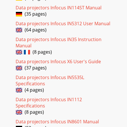
I SKÆRMMENUEN (OSD) Betjeningsmuligheder i
Data projectors Infocus IN114ST Manual
skærmmenuen Denne projektor er udstyret med en sk
(35 pages)
Page 20
Data projectors Infocus IN5312 User Manual
Brugervejledning Indstilling af sproget i skærmmenuen Vælg
(64 pages)
det ønskede sprog i skærmmenuen før du fortsætter. 1.
Tryk på MENU knappen. Brug markør ◄►
Data projectors Infocus IN35 Instruction
Manual
Page 21
(8 pages)
IN5316HD/IN5318 – Brugervejledning Oversigt over
skærmmenuen Brug følgende oversigt til, at finde en
Data projectors Infocus X6 User's Guide
bestemt indstilling eller området for en indstill
(37 pages)
Page 22 - -50% offset
Data projectors Infocus IN5535L
Specifications
Brugervejledning BILLEDE>>Basal Menu Tryk på knappen
Menu for at åbne Skærmmenuen. Brug markør ◄►
(4 pages)
knappen til, at navigerer til BILLEDE>>B
Data projectors Infocus IN1112
Page 23 - Skift-område diagram
Specifications
(8 pages)
Brugervejledning — ii — Vigtige sikkerhedsoplysninger
Vigtigt: Det anbefales stærkt, at du læser dette afsnit
Data projectors Infocus IN8601 Manual
omhyggeligt, før du bruger denne projekt