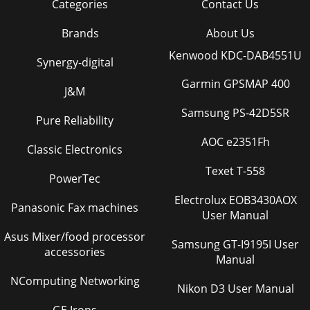
Categories
Contact Us
Page 33 - Pc detaljeindstillinger
Brands
About Us
Brugervejledning – 32 – Forberedelse af e-mail-meddelelser
Kenwood KDC-DAB4551U
1. Sørg for, at brugeren kan få adgang til hjemmesiden til
Synergy-digital
LAN RJ45 funktionen, ved brug
Garmin GPSMAP 400
J&M
Page 34
Samsung PS-42D5SR
Forord Bemærkning om opstilling af projektoren  Stil
Pure Reliability
projektoren i en vandret stilling Projektorens
hældningsvinkel bør ikke overgå 15 grader,
AOC e2351Fh
Classic Electronics
Page 35 - Menuindstillinger
Texet T-558
PowerTec
IN5316HD/IN5318 – Brugervejledning – 33 – Dette felt er
valgfrit (f.eks. projektoradministratorens assistent)  Fra
Electrolux EOB3430AOX
Panasonic Fax machines
feltet er afsenderens e-mail-a
User Manual
Asus Mixer/food processor
Page 36
Samsung GT-I9195I User
accessories
Brugervejledning – 34 – OPSÆTNING>>Avanceret Menu Tryk
Manual
på knappen Menu for at åbne Skærmmenuen. Brug markør
◄► knappen til, at navigerer til OP
NComputing Networking
Nikon D3 User Manual
Page 37 - Lan kontrolindstillinger