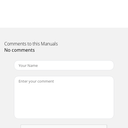
som vist på billedet. Bemærk: IR
Page 11 - Set bagfra
Brugervejledning Start og nedlukning af projektoren 1. Fjern
linsedækslet 2. Forbind el-ledningen til projektoren. Forbind
den anden ende til en sti
Comments to this Manuals
Page 12 - Advarsel:
No comments
Copyright Denne publikation, herunder alle fotografier,
illustrationer og software, er beskyttet i henhold til
internationale love om ophavsret, med
Page 13 - Set fra neden
IN5316HD/IN5318 – Brugervejledning Hvis der er tilsluttet
mere end en enhed, skal du trykke på KILDE knappen, og
bruge ▲▼ til, at skifte mellem enhede
Page 14 - Fjernbetjeningsdele
Brugervejledning Justering af projektorens højde Hold øje
med følgende, når du opstiller projektoren:  Bordet eller
stativet, som projektoren skal