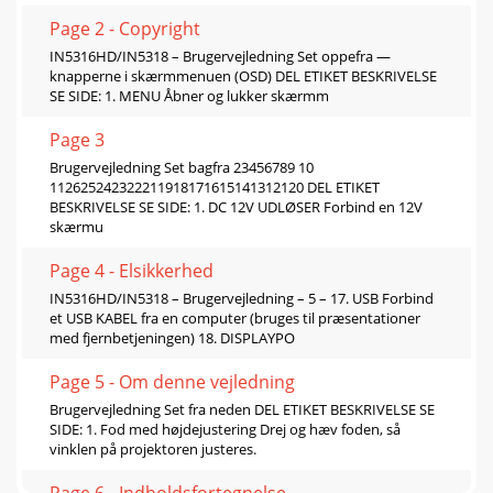
Page 2 - Copyright
IN5316HD/IN5318 – Brugervejledning Set oppefra —
knapperne i skærmmenuen (OSD) DEL ETIKET BESKRIVELSE
SE SIDE: 1. MENU Åbner og lukker skærmm
Page 3
Brugervejledning Set bagfra 23456789 10
112625242322211918171615141312120 DEL ETIKET
BESKRIVELSE SE SIDE: 1. DC 12V UDLØSER Forbind en 12V
skærmu
Page 4 - Elsikkerhed
IN5316HD/IN5318 – Brugervejledning – 5 – 17. USB Forbind
et USB KABEL fra en computer (bruges til præsentationer
med fjernbetjeningen) 18. DISPLAYPO
Page 5 - Om denne vejledning
Brugervejledning Set fra neden DEL ETIKET BESKRIVELSE SE
SIDE: 1. Fod med højdejustering Drej og hæv foden, så
vinklen på projektoren justeres.